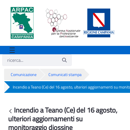
Comunicazione
Comunicati stampa
Incendio a Teano (Ce) del 16 agosto, ulteriori aggiornamenti su monit
Incendio a Teano (Ce) del 16 agosto, ul
Incendio a Teano (Ce) del 16 agosto,
Indietro
ulteriori aggiornamenti su
monitoraggio diossine