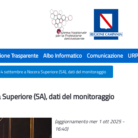
ione Trasparente
Albo Informatico
Comunicazione
UR
24 settembre a Nocera Superiore (SA), dati del monitoraggio
Superiore (SA), dati del monitoraggio
Superiore (SA), dati del monitoraggio
(aggiornamento mer 1 ott 2025 -
16:40)