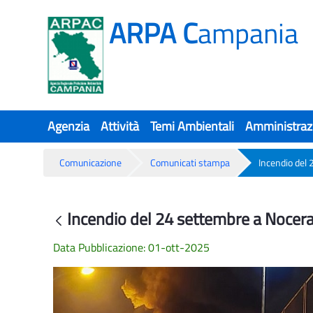
ARPA C
ampania
Agenzia
Attività
Temi Ambientali
Amministraz
Comunicazione
Comunicati stampa
Incendio del 
Incendio del 24 settembre a Nocera 
Incendio del 24 settembre a Nocera 
Indietro
Data Pubblicazione: 01-ott-2025