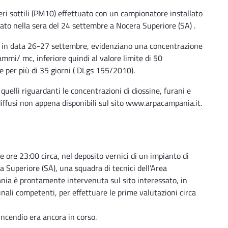
veri sottili (PM10) effettuato con un campionatore installato
pato nella sera del 24 settembre a Nocera Superiore (SA) .
ore in data 26-27 settembre, evidenziano una concentrazione
ammi/ mc, inferiore quindi al valore limite di 50
per più di 35 giorni ( DLgs 155/2010).
 quelli riguardanti le concentrazioni di diossine, furani e
 diffusi non appena disponibili sul sito www.arpacampania.it.
le ore 23:00 circa, nel deposito vernici di un impianto di
a Superiore (SA), una squadra di tecnici dell’Area
nia è prontamente intervenuta sul sito interessato, in
unali competenti, per effettuare le prime valutazioni circa
incendio era ancora in corso.