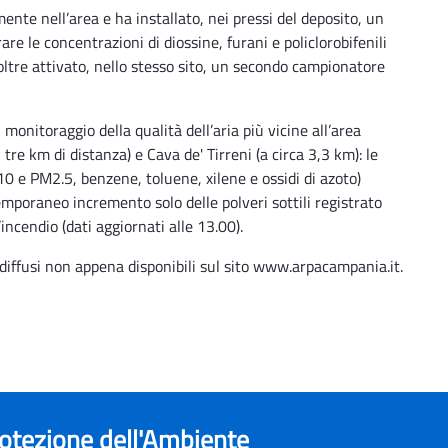
te nell’area e ha installato, nei pressi del deposito, un
re le concentrazioni di diossine, furani e policlorobifenili
noltre attivato, nello stesso sito, un secondo campionatore
 monitoraggio della qualità dell’aria più vicine all’area
tre km di distanza) e Cava de' Tirreni (a circa 3,3 km): le
0 e PM2.5, benzene, toluene, xilene e ossidi di azoto)
 temporaneo incremento solo delle polveri sottili registrato
incendio (dati aggiornati alle 13.00).
 diffusi non appena disponibili sul sito www.arpacampania.it.
rotezione dell'Ambiente