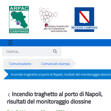
Comunicazione
Comunicati stampa
Incendio traghetto al porto di Napoli, risultati del monitoraggio diossi
Incendio traghetto al porto di Napoli, ri
Incendio traghetto al porto di Napoli,
Indietro
risultati del monitoraggio diossine