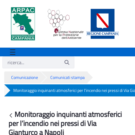
Comunicazione
Comunicati stampa
Monitoraggio inquinanti atmosferici per l’incendio nei pressi di Via Gi
Monitoraggio inquinanti atmosferici per 
Monitoraggio inquinanti atmosferici
Indietro
per l’incendio nei pressi di Via
Gianturco a Napoli