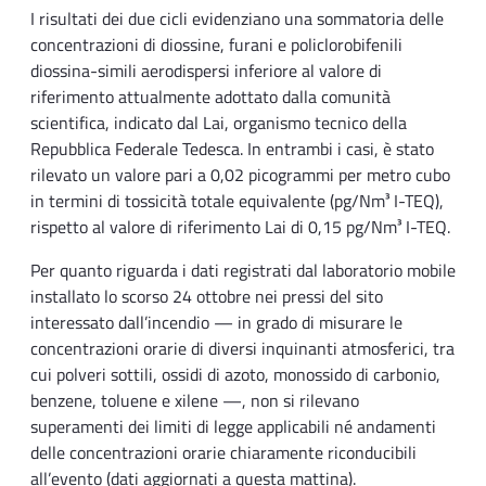
I risultati dei due cicli evidenziano una sommatoria delle
concentrazioni di diossine, furani e policlorobifenili
diossina-simili aerodispersi inferiore al valore di
riferimento attualmente adottato dalla comunità
scientifica, indicato dal Lai, organismo tecnico della
Repubblica Federale Tedesca. In entrambi i casi, è stato
rilevato un valore pari a 0,02 picogrammi per metro cubo
in termini di tossicità totale equivalente (pg/Nm³ I-TEQ),
rispetto al valore di riferimento Lai di 0,15 pg/Nm³ I-TEQ.
Per quanto riguarda i dati registrati dal laboratorio mobile
installato lo scorso 24 ottobre nei pressi del sito
interessato dall’incendio — in grado di misurare le
concentrazioni orarie di diversi inquinanti atmosferici, tra
cui polveri sottili, ossidi di azoto, monossido di carbonio,
benzene, toluene e xilene —, non si rilevano
superamenti dei limiti di legge applicabili né andamenti
delle concentrazioni orarie chiaramente riconducibili
all’evento (dati aggiornati a questa mattina).