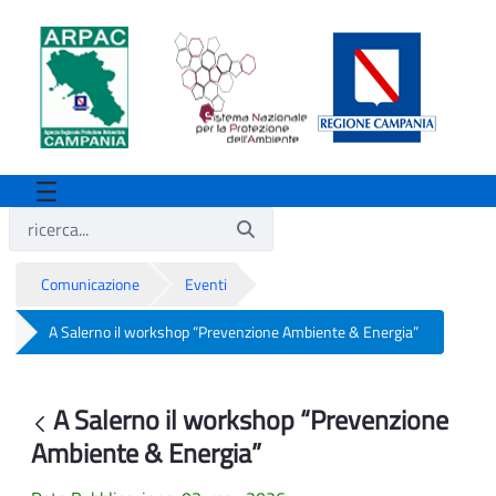
Comunicazione
Eventi
A Salerno il workshop “Prevenzione Ambiente & Energia”
A Salerno il workshop “Prevenzione Am
A Salerno il workshop “Prevenzione
Indietro
Ambiente & Energia”