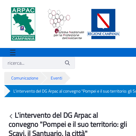
Comunicazione
Eventi
L'intervento del DG Arpac al convegno "Pompei e il suo territorio: gli Sca
L'intervento del DG Arpac al convegno "Pom
L'intervento del DG Arpac al
Indietro
convegno "Pompei e il suo territorio: gli
Scavi, il Santuario, la città"