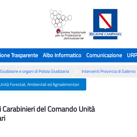
ione Trasparente
Albo Informatico
Comunicazione
UR
Giudiziarie e organi di Polizia Giudiziaria
Interventi Provincia di Salerno
Unità Forestali, Ambientali ed Agroalimentari
i Carabinieri del Comando Unità Forestali
i Carabinieri del Comando Unità
ri