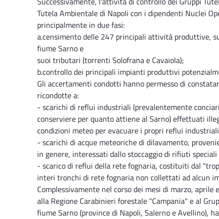
Successivamente, l'attività di controllo dei Gruppi Tute
Tutela Ambientale di Napoli con i dipendenti Nuclei Oper
principalmente in due fasi:
a.censimento delle 247 principali attività produttive, su
fiume Sarno e
suoi tributari (torrenti Solofrana e Cavaiola);
b.controllo dei principali impianti produttivi potenzial
Gli accertamenti condotti hanno permesso di constatar
ricondotte a:
- scarichi di reflui industriali (prevalentemente concia
conserviere per quanto attiene al Sarno) effettuati ill
condizioni meteo per evacuare i propri reflui industriali
- scarichi di acque meteoriche di dilavamento, provenient
in genere, interessati dallo stoccaggio di rifiuti special
- scarico di reflui della rete fognaria, costituiti dal "tr
interi tronchi di rete fognaria non collettati ad alcun 
Complessivamente nel corso dei mesi di marzo, aprile e 
alla Regione Carabinieri forestale "Campania" e al Grup
fiume Sarno (province di Napoli, Salerno e Avellino), h