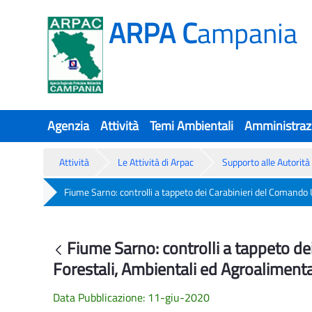
ARPA C
ampania
Agenzia
Attività
Temi Ambientali
Amministraz
Attività
Le Attività di Arpac
Supporto alle Autorità 
Fiume Sarno: controlli a tappeto dei Carabinieri del Comando 
Fiume Sarno: controlli a tappeto de
Fiume Sarno: controlli a tappeto de
Indietro
Forestali, Ambientali ed Agroalimenta
Data Pubblicazione: 11-giu-2020