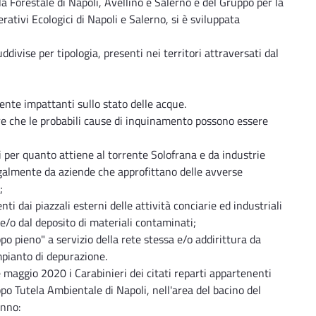
la Forestale di Napoli, Avellino e Salerno e del Gruppo per la
ativi Ecologici di Napoli e Salerno, si è sviluppata
ddivise per tipologia, presenti nei territori attraversati dal
mente impattanti sullo stato delle acque.
e che le probabili cause di inquinamento possono essere
ri per quanto attiene al torrente Solofrana e da industrie
egalmente da aziende che approfittano delle avverse
;
i dai piazzali esterni delle attività conciarie ed industriali
i e/o dal deposito di materiali contaminati;
oppo pieno" a servizio della rete stessa e/o addirittura da
impianto di depurazione.
maggio 2020 i Carabinieri dei citati reparti appartenenti
po Tutela Ambientale di Napoli, nell'area del bacino del
anno: