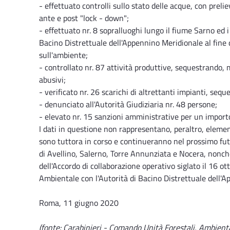
- effettuato controlli sullo stato delle acque, con prelie
ante e post "lock - down";
- effettuato nr. 8 sopralluoghi lungo il fiume Sarno ed 
Bacino Distrettuale dell'Appennino Meridionale al fine 
sull'ambiente;
- controllato nr. 87 attività produttive, sequestrando, 
abusivi;
- verificato nr. 26 scarichi di altrettanti impianti, seq
- denunciato all'Autorità Giudiziaria nr. 48 persone;
- elevato nr. 15 sanzioni amministrative per un importo
I dati in questione non rappresentano, peraltro, elementi
sono tuttora in corso e continueranno nel prossimo futu
di Avellino, Salerno, Torre Annunziata e Nocera, nonché 
dell'Accordo di collaborazione operativo siglato il 16 
Ambientale con l'Autorità di Bacino Distrettuale dell'
Roma, 11 giugno 2020
(fonte: Carabinieri - Comando Unità Forestali, Ambient