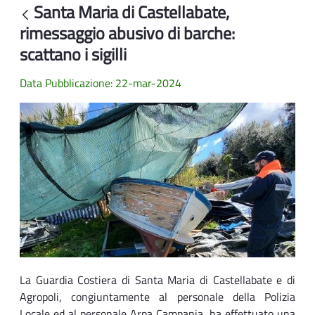
Santa Maria di Castellabate,
Indietro
rimessaggio abusivo di barche:
scattano i sigilli
Data Pubblicazione: 22-mar-2024
La Guardia Costiera di Santa Maria di Castellabate e di
Agropoli, congiuntamente al personale della Polizia
Locale ed al personale Arpa Campania, ha effettuato una