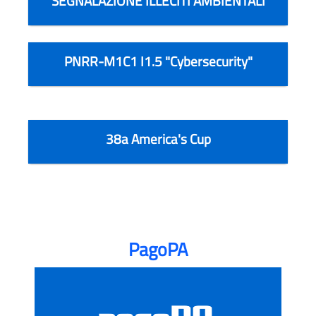
SEGNALAZIONE ILLECITI AMBIENTALI
PNRR-M1C1 I1.5 "Cybersecurity"
38a America's Cup
PagoPA