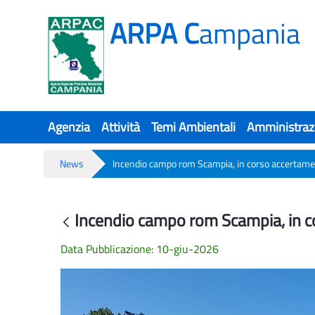
ARPA C
ampania
Agenzia
Attività
Temi Ambientali
Amministraz
News
Incendio campo rom Scampia, in corso accertame
Incendio campo rom Scampia, in co
Incendio campo rom Scampia, in c
Indietro
Data Pubblicazione: 10-giu-2026